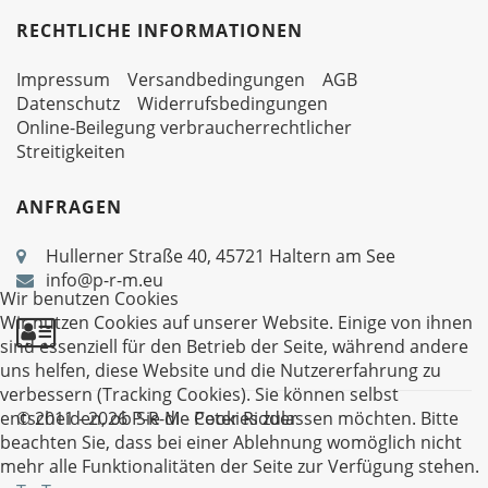
RECHTLICHE INFORMATIONEN
Impressum
Versandbedingungen
AGB
Datenschutz
Widerrufsbedingungen
Online-Beilegung verbraucherrechtlicher
Streitigkeiten
ANFRAGEN
Hullerner Straße 40, 45721 Haltern am See
info@p-r-m.eu
Wir benutzen Cookies
Wir nutzen Cookies auf unserer Website. Einige von ihnen
sind essenziell für den Betrieb der Seite, während andere
uns helfen, diese Website und die Nutzererfahrung zu
verbessern (Tracking Cookies). Sie können selbst
© 2011 - 2026 P-R-M - Peter Ridder
entscheiden, ob Sie die Cookies zulassen möchten. Bitte
beachten Sie, dass bei einer Ablehnung womöglich nicht
mehr alle Funktionalitäten der Seite zur Verfügung stehen.